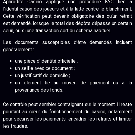
Aphrodite Casino applique une procédure KYC liée à
l’identification des joueurs et à la lutte contre le blanchiment.
Cette vérification peut devenir obligatoire dès qu’un retrait
est demandé, lorsque le total des dépôts dépasse un certain
seuil, ou si une transaction sort du schéma habituel.
Les documents susceptibles d’être demandés incluent
généralement :
une pièce d’identité officielle ;
un selfie avec ce document ;
un justificatif de domicile ;
un élément lié au moyen de paiement ou à la
provenance des fonds.
Ce contrôle peut sembler contraignant sur le moment. Il reste
pourtant au cœur du fonctionnement du casino, notamment
pour sécuriser les paiements, encadrer les retraits et limiter
les fraudes.