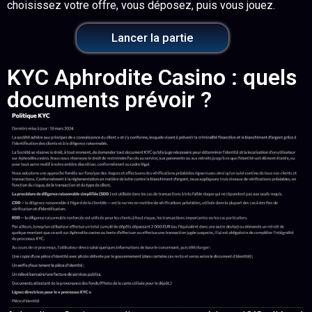
choisissez votre offre, vous déposez, puis vous jouez.
Lancer la partie
KYC Aphrodite Casino : quels
documents prévoir ?