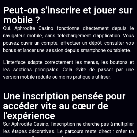
Peut-on s’inscrire et jouer sur
mobile ?
Oui. Aphrodite Casino fonctionne directement depuis le
navigateur mobile, sans téléchargement d’application. Vous
pouvez ouvrir un compte, effectuer un dépôt, consulter vos
bonus et lancer une session depuis smartphone ou tablette.
L’interface adapte correctement les menus, les boutons et
les sections principales. Cela évite de passer par une
version mobile réduite ou moins pratique à utiliser.
Une inscription pensée pour
accéder vite au cœur de
l’expérience
Sur Aphrodite Casino, l’inscription ne cherche pas à multiplier
les étapes décoratives. Le parcours reste direct : créer un